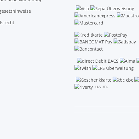
egesetzhinweise
fsrecht
u.v.m.
.