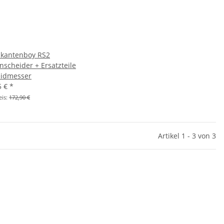
kantenboy RS2
nscheider + Ersatzteile
idmesser
5 €
*
eis:
172,90 €
Artikel 1 - 3 von 3