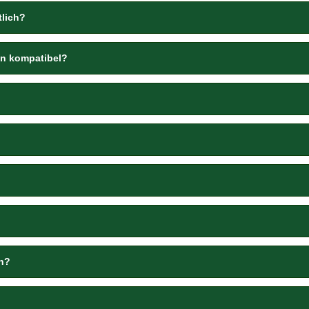
tlich?
en kompatibel?
?
en?