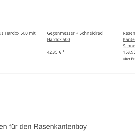
us Hardox 500 mit
Gegenmesser + Schneidrad
Rasen
Hardox 500
Kante
Schne
42,95 €
*
159,9
Alter Pr
ilen für den Rasenkantenboy