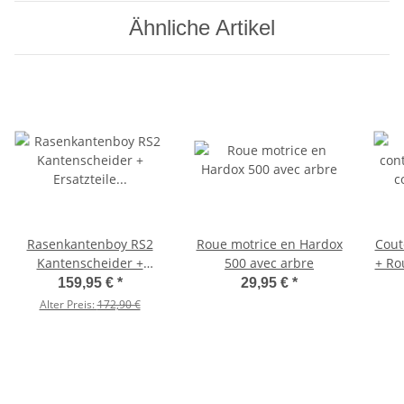
Ähnliche Artikel
Rasenkantenboy RS2
Roue motrice en Hardox
Cout
Kantenscheider +
500 avec arbre
+ Ro
Ersatzteile
159,95 €
*
29,95 €
*
Schneidmesser
Alter Preis:
172,90 €