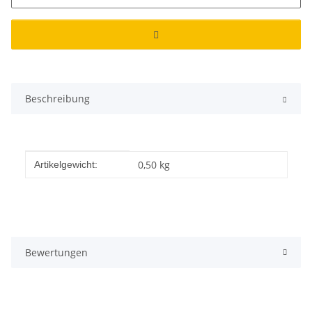
Beschreibung
Produkteigenschaft
Wert
0,50
kg
Artikelgewicht:
Bewertungen